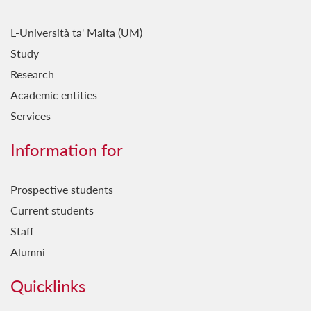
Ġebla b'Ġebla
L-Università ta' Malta (UM)
Għal Fejn Illejla?
Study
Għal Ġieħ l-Imperu
Research
Għawdxin
Academic entities
Services
Ghażliet
Għerf Missirijietna
Information for
Ġrajjet Baħartna
Prospective students
Ħamsin u Waħda
Current students
Ħsejjes u Stejjer
Staff
Il-Baħar fil-Letteratura
Alumni
Il-Belt Valletta
Quicklinks
Il-Favorita tar-Re