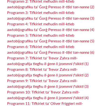
Programm 2: Tifkiriet meħudin mill-ktieb
awtobijografiku ta' Ġorġ Peresso
It-tifel tan-nanna
(2)
Programm 3: Tifkiriet meħudin mill-ktieb
awtobijografiku ta' Ġorġ Peresso
It-tifel tan-nanna
(3)
Programm 4: Tifkiriet meħudin mill-ktieb
awtobijografiku ta' Ġorġ Peresso
It-tifel tan-nanna
(4)
Programm 5: Tifkiriet meħudin mill-ktieb
awtobijografiku ta' Ġorġ Peresso
It-tifel tan-nanna
(5)
Programm 6: Tifkiriet meħudin mill-ktieb
awtobijografiku ta' Ġorġ Peresso
It-tifel tan-nanna
(6)
Programm 7: Tifkiriet ta' Trevor Zahra mill-
awtobijografija tiegħu
Il-ġenn li jzommni f'sikkti
(1)
Programm 8: Tifkiriet ta' Trevor Zahra mill-
awtobijografija tiegħu
Il-ġenn li jzommni f'sikkti
(2)
Programm 9: Tifkiriet ta' Trevor Zahra mill-
awtobijografija tiegħu
Il-ġenn li jzommni f'sikkti
(3)
Programm 10: Tifkiriet ta' Trevor Zahra mill-
awtobijografija tiegħu
Il-ġenn li jzommni f'sikkti
(4)
Programm 11: Tifkiriet ta' Oliver Friggieri mill-