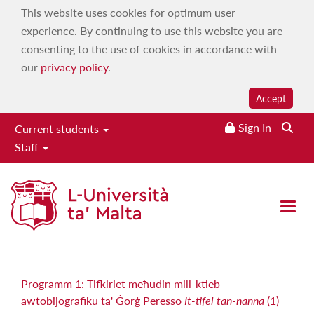
This website uses cookies for optimum user
experience. By continuing to use this website you are
consenting to the use of cookies in accordance with
our
privacy policy
.
Accept
Sign In
Current students
Staff
Darbtejn Insiru Tfal
Home
|
Services
|
Campus 103.7
|
On demand
|
Maltese
Open 
Language, History & Culture
|
Darbtejn Insiru Tfal
Programm 1: Tifkiriet meħudin mill-ktieb
awtobijografiku ta' Ġorġ Peresso
It-tifel tan-nanna
(1)