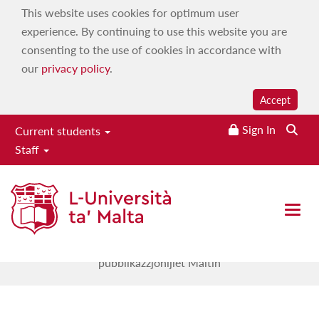
This website uses cookies for optimum user
experience. By continuing to use this website you are
consenting to the use of cookies in accordance with
our
privacy policy
.
Accept
Sign In
Current students
Staff
Melitensia: teżori ta'
pubblikazzjonijiet Maltin
Open 
Home
|
Services
|
Campus 103.7
|
On demand
|
Maltese
Language, History & Culture
|
Melitensia: teżori ta'
pubblikazzjonijiet Maltin