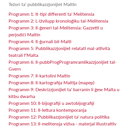
Teżori ta' pubblikazzjonijiet Maltin
Programm 1: It-tipi differenti ta' Melitensia
Programm 2: L-iżvilupp kronoloġiku tal-Melitensia
Programm 3: Il-ġeneri tal-Melitensia: Gazzetti u
perjodiċi Maltin
Programm 4: Il-ġurnali bil-Malti
Programm 5: Pubblikazzjonijiet relatati mal-attività
teatrali f'Malta
Programm 6: Il-pubbProgProgramramlikazzjonijiet tal-
Gvern
Programm 7: Il-kartolini Maltin
Programm 8: Il-kartografija Maltija (mapep)
Programm 9: Deskrizzjonijiet ta' barranin li ġew Malta u
kitbu dwarha
Programm 10: Il-bijografiji u awtobijografiji
Programm 11: Il-lettura kontemporanja
Programm 12: Pubblikazzjonijiet ta' natura politika
Programm 13: Il-melitensja viżiva - materjal illustrattiv