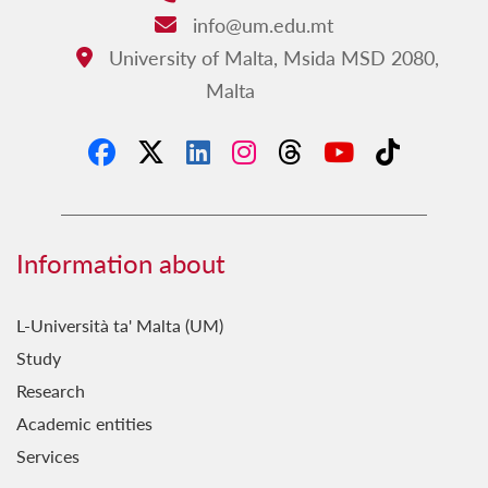
Fejn Kontu?
info@um.edu.mt
Email:
FestaStorja
University of Malta, Msida MSD 2080,
Address:
Malta
Fil-Qosor
Fuq il-Passi ta' Vassalli
Ħamsa u Għoxrin
Hekk Nafu
Ħsieb il-Patrimonju Kulturali
Information about
Ġebla b'Ġebla
L-Università ta' Malta (UM)
Għal Fejn Illejla?
Study
Għal Ġieħ l-Imperu
Research
Għawdxin
Academic entities
Services
Ghażliet