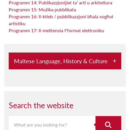
Programm 14: Publikazzjonijiet ta' arti u arkitettura
Programm 15: Mużika pubblikata
Programm 16: Il-ktieb / pubblikazzjoni bħala xogħol
artistiku
Programm 17: Il-melitensia f'format elettroniku
Maltese Language, History & Culture
Abbord mal-Kursara u l-Pirati
Aħna Hawn
Aquilina u l-Malti
Search the website
Archeological Society Lectures
Archivium Melitensium