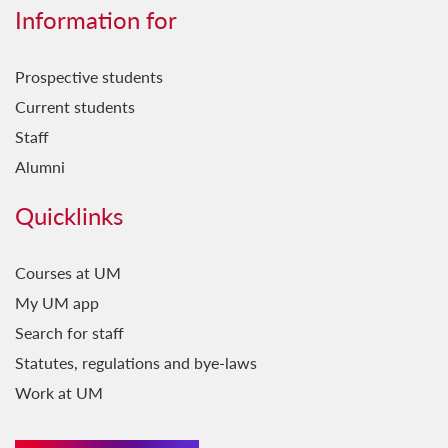
Għerf Missirijietna
Information for
Ġrajjet Baħartna
Prospective students
Ħamsin u Waħda
Current students
Ħsejjes u Stejjer
Staff
Il-Baħar fil-Letteratura
Alumni
Il-Belt Valletta
Quicklinks
Il-Favorita tar-Re
Il-Ġara Milli Jkollha Ttik
Courses at UM
My UM app
Il-Ħabbara
Search for staff
Il-Jien u Lilhinn Minnu...
Statutes, regulations and bye-laws
Il-Kelma fil-Kant
Work at UM
Il-Ktieb l-Ieħor