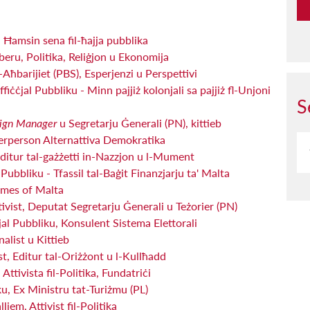
amsin sena fil-ħajja pubblika
beru, Politika, Reliġjon u Ekonomija
Aħbarijiet (PBS), Esperjenzi u Perspettivi
ċjal Pubbliku - Minn pajjiż kolonjali sa pajjiż fl-Unjoni
S
ign Manager
u Segretarju Ġenerali (PN), kittieb
erperson Alternattiva Demokratika
Editur tal-gażżetti in-Nazzjon u l-Mument
Pubbliku - Tfassil tal-Baġit Finanzjarju ta' Malta
imes of Malta
vist, Deputat Segretarju Ġenerali u Teżorier (PN)
jal Pubbliku, Konsulent Sistema Elettorali
alist u Kittieb
t, Editur tal-Oriżżont u l-Kullħadd
ttivista fil-Politika, Fundatriċi
u, Ex Ministru tat-Turiżmu (PL)
em, Attivist fil-Politika