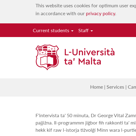
This website uses cookies for optimum user exp
in accordance with our
privacy policy
.
Current students
Staff
Home
|
Services
|
Cam
F'intervista ta' 50 minuta, Dr George Vital Zammi
pajjiżna. Il-programmm jiġbor fih rakkonti ta' min
hekk kif raw l-istorja tiżvolġi Minn wara l-purtie