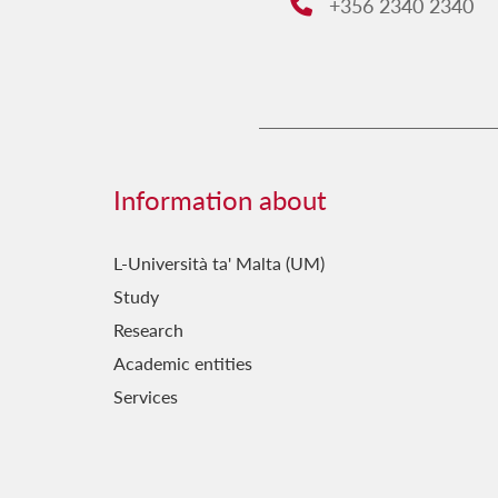
+356 2340 2340
Phone:
Information about
L-Università ta' Malta (UM)
Study
Research
Academic entities
Services