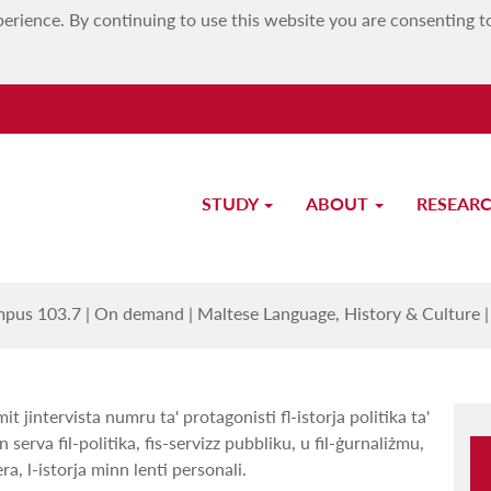
erience. By continuing to use this website you are consenting t
STUDY
ABOUT
RESEAR
Minn Wara l-Purtiera
pus 103.7
|
On demand
|
Maltese Language, History & Culture
t jintervista numru ta' protagonisti fl-istorja politika ta'
 serva fil-politika, fis-servizz pubbliku, u fil-ġurnaliżmu,
ra, l-istorja minn lenti personali.