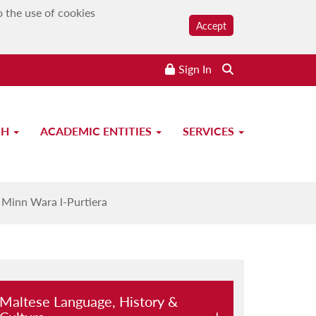
o the use of cookies
Accept
Sign In
CH
ACADEMIC ENTITIES
SERVICES
|
Minn Wara l-Purtiera
Maltese Language, History &