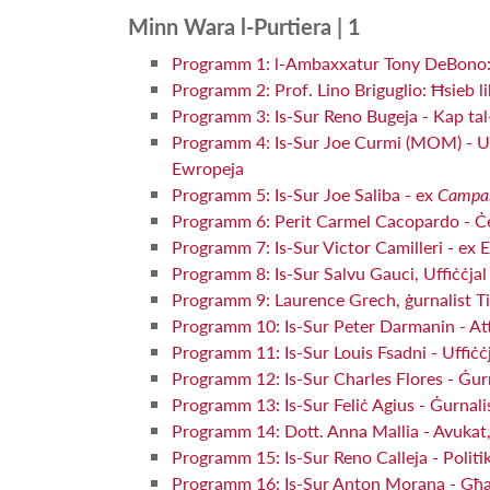
Minn Wara l-Purtiera | 1
Programm 1: l-Ambaxxatur Tony DeBono: Ħ
Programm 2: Prof. Lino Briguglio: Ħsieb li
Programm 3: Is-Sur Reno Bugeja - Kap tal-
Programm 4: Is-Sur Joe Curmi (MOM) - Uffiċ
Ewropeja
Programm 5: Is-Sur Joe Saliba - ex
Campa
Programm 6: Perit Carmel Cacopardo - Ċ
Programm 7: Is-Sur Victor Camilleri - ex 
Programm 8: Is-Sur Salvu Gauci, Uffiċċjal 
Programm 9: Laurence Grech, ġurnalist T
Programm 10: Is-Sur Peter Darmanin - Atti
Programm 11: Is-Sur Louis Fsadni - Uffiċċ
Programm 12: Is-Sur Charles Flores - Ġurn
Programm 13: Is-Sur Feliċ Agius - Ġurnalis
Programm 14: Dott. Anna Mallia - Avukat, A
Programm 15: Is-Sur Reno Calleja - Politik
Programm 16: Is-Sur Anton Morana - Għalli