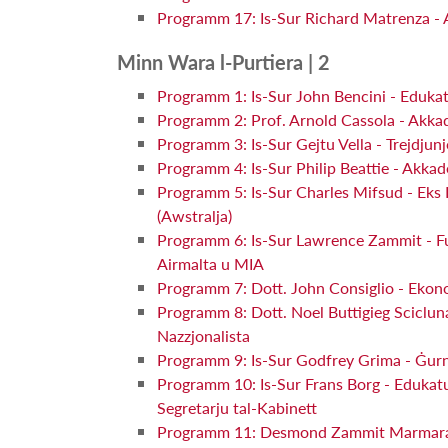
Programm 17: Is-Sur Richard Matrenza - Am
Minn Wara l-Purtiera | 2
Programm 1: Is-Sur John Bencini - Eduka
Programm 2: Prof. Arnold Cassola - Akka
Programm 3: Is-Sur Gejtu Vella - Trejdjun
Programm 4: Is-Sur Philip Beattie - Akka
Programm 5: Is-Sur Charles Mifsud - Eks D
(Awstralja)
Programm 6: Is-Sur Lawrence Zammit - F
Airmalta u MIA
Programm 7: Dott. John Consiglio - Ekonom
Programm 8: Dott. Noel Buttigieg Sciclun
Nazzjonalista
Programm 9: Is-Sur Godfrey Grima - Ġurn
Programm 10: Is-Sur Frans Borg - Edukatu
Segretarju tal-Kabinett
Programm 11: Desmond Zammit Marmara