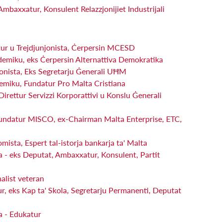
baxxatur, Konsulent Relazzjonijiet Industrijali
tur u Trejdjunjonista, Ċerpersin MCESD
demiku, eks Ċerpersin Alternattiva Demokratika
jonista, Eks Segretarju Ġenerali UĦM
demiku, Fundatur Pro Malta Cristiana
irettur Servizzi Korporattivi u Konslu Ġenerali
undatur MISCO, ex-Chairman Malta Enterprise, ETC,
ista, Espert tal-istorja bankarja ta' Malta
a - eks Deputat, Ambaxxatur, Konsulent, Partit
alist veteran
r, eks Kap ta' Skola, Segretarju Permanenti, Deputat
 - Edukatur