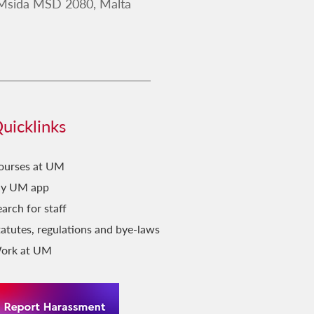
 Msida MSD 2080, Malta
Il-Belt Valletta
Il-Favorita tar-Re
Il-Ġara Milli Jkollha Ttik
Il-Ħabbara
Il-Jien u Lilhinn Minnu...
uicklinks
Il-Kelma fil-Kant
Il-Ktieb l-Ieħor
ourses at UM
Il-Malti fit-Traduzzjoni
y UM app
arch for staff
Il-Malti Llum: Ideat ta' Żmienna
tatutes, regulations and bye-laws
Il-Maltin Min Huma?
ork at UM
Il-Mediterran Tiegħi
Il-Pluraliżmu fix-Xandir