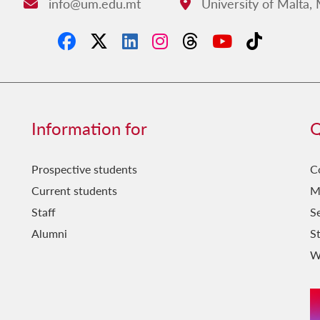
info@um.edu.mt
University of Malta,
Email:
Address:
Information for
Q
Prospective students
C
Current students
M
Staff
Se
Alumni
S
W