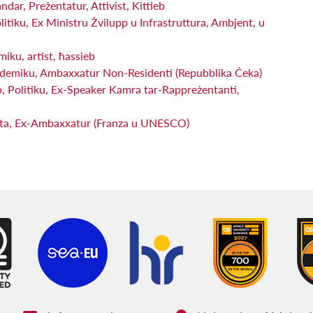
dar, Preżentatur, Attivist, Kittieb
itiku, Ex Ministru Żvilupp u Infrastruttura, Ambjent, u
iku, artist, ħassieb
ademiku, Ambaxxatur Non-Residenti (Repubblika Ċeka)
b, Politiku, Ex-Speaker Kamra tar-Rappreżentanti,
ista, Ex-Ambaxxatur (Franza u UNESCO)