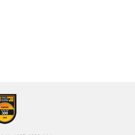
Hekk Nafu
Ħsieb il-Patrimonju Kulturali
Ġebla b'Ġebla
Għal Fejn Illejla?
Għal Ġieħ l-Imperu
Għawdxin
Ghażliet
Għerf Missirijietna
Ġrajjet Baħartna
Ħamsin u Waħda
Ħsejjes u Stejjer
Il-Baħar fil-Letteratura