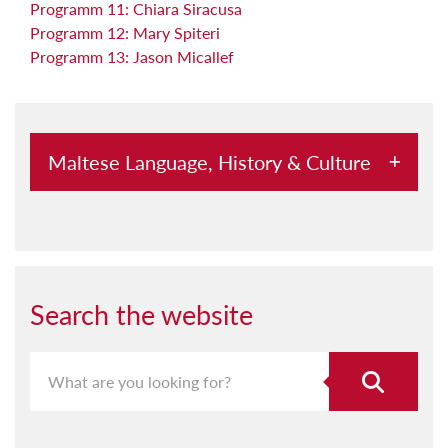
Programm 11: Chiara Siracusa
Programm 12: Mary Spiteri
Programm 13: Jason Micallef
Maltese Language, History & Culture
Abbord mal-Kursara u l-Pirati
Aħna Hawn
Aquilina u l-Malti
Search the website
Archeological Society Lectures
Archivium Melitensium
Assedju: Grajja Mdemmija tas-Sajf 1565