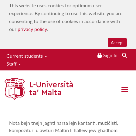
This website uses cookies for optimum user
experience. By continuing to use this website you are
consenting to the use of cookies in accordance with
our
privacy policy
.
Accept
Sign In
Current students
Staff
Nota Bejn Tnejn
Home
|
Services
|
Campus 103.7
|
On demand
|
Maltese
Open 
Language, History & Culture
|
Nota Bejn Tnejn
Nota bejn tnejn jagħti ħarsa lejn kantanti, mużiċisti,
kompożituri u awturi Maltin li ħallew jew għadhom