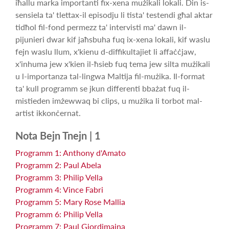
iħallu marka importanti fix-xena mużikali lokali. Din is-
sensiela ta' tlettax-il episodju li tista' testendi għal aktar
tidħol fil-fond permezz ta' intervisti ma' dawn il-
pijunieri dwar kif jaħsbuha fuq ix-xena lokali, kif waslu
fejn waslu llum, x'kienu d-diffikultajiet li affaċċjaw,
x'inhuma jew x'kien il-ħsieb fuq tema jew silta mużikali
u l-importanza tal-lingwa Maltija fil-mużika. Il-format
ta' kull programm se jkun differenti bbażat fuq il-
mistieden imżewwaq bi clips, u mużika li torbot mal-
artist ikkonċernat.
Nota Bejn Tnejn | 1
Programm 1: Anthony d'Amato
Programm 2: Paul Abela
Programm 3: Philip Vella
Programm 4: Vince Fabri
Programm 5: Mary Rose Mallia
Programm 6: Philip Vella
Programm 7: Paul Giordimaina