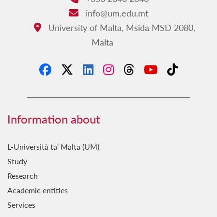
Fejn Kontu?
info@um.edu.mt
Email:
FestaStorja
University of Malta, Msida MSD 2080,
Address:
Malta
Fil-Qosor
Fuq il-Passi ta' Vassalli
Ħamsa u Għoxrin
Hekk Nafu
Ħsieb il-Patrimonju Kulturali
Information about
Ġebla b'Ġebla
L-Università ta' Malta (UM)
Għal Fejn Illejla?
Study
Għal Ġieħ l-Imperu
Research
Għawdxin
Academic entities
Services
Ghażliet