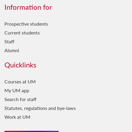
Għerf Missirijietna
Information for
Ġrajjet Baħartna
Prospective students
Ħamsin u Waħda
Current students
Ħsejjes u Stejjer
Staff
Il-Baħar fil-Letteratura
Alumni
Il-Belt Valletta
Quicklinks
Il-Favorita tar-Re
Il-Ġara Milli Jkollha Ttik
Courses at UM
My UM app
Il-Ħabbara
Search for staff
Il-Jien u Lilhinn Minnu...
Statutes, regulations and bye-laws
Il-Kelma fil-Kant
Work at UM
Il-Ktieb l-Ieħor