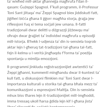
ta’ wieħed mill-aktar għannejja magħrufa f’dan il-
qasam: Ġużeppi Spagnol. F’kull programm, il-Professur
Toni Sant jiltaqa’ ma’ Żeppi Spagnol biex jiddiskuti fatt,
jiġifieri biċċa għana li ġġorr magħha storja, ġrajja jew
riflessjoni fuq xi tema soċjali jew umana. Il-fatti
tradizzjonali dwar delitti u diżgrazzji jiżżewqu ma'
oħrajn dwar ġrajjiet ta’ individwi magħrufa u episodji
mill-istorja. B'hekk l-udjenza ta’ din is-sensiela toqrob
aktar lejn l-għeruq tat-tradizzjoni tal-għana tal-fatt,
fejn il-kelma u l-verità jingħaqdu f’forma ta’ poeżija
spontanja u mimlija emozzjoni.
Il-programmi jinkludu reġistrazzjonijiet awtentiċi ta’
Żeppi jgħanni, kummenti mingħandu dwar il-kuntest ta’
kull fatt, u diskussjoni flimkien ma’ Toni Sant dwar l-
importanza kulturali u storika tal-għana bħala mezz ta’
komunikazzjoni u espressjoni Maltija. Din is-sensiela
mhux biss tħares lejn it-tradizzjonijiet mill-imgħoddi,
imma tressaq ukoll ħarsa ġdida lejn kif l-għana jista’
jibqa’ rilevanti fis-soċjetà kontemporanja.