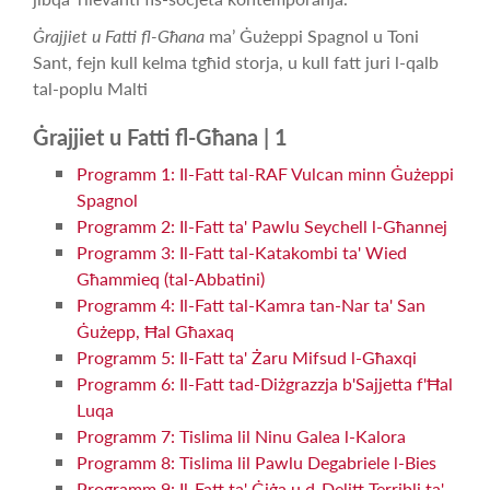
Ġrajjiet u Fatti fl-Għana
ma’ Ġużeppi Spagnol u Toni
Sant, fejn kull kelma tgħid storja, u kull fatt juri l-qalb
tal-poplu Malti
Ġrajjiet u Fatti fl-Għana | 1
Programm 1: Il-Fatt tal-RAF Vulcan minn Ġużeppi
Spagnol
Programm 2: Il-Fatt ta' Pawlu Seychell l-Għannej
Programm 3: Il-Fatt tal-Katakombi ta' Wied
Għammieq (tal-Abbatini)
Programm 4: Il-Fatt tal-Kamra tan-Nar ta' San
Ġużepp, Ħal Għaxaq
Programm 5: Il-Fatt ta' Żaru Mifsud l-Għaxqi
Programm 6: Il-Fatt tad-Diżgrazzja b'Sajjetta f'Ħal
Luqa
Programm 7: Tislima lil Ninu Galea l-Kalora
Programm 8: Tislima lil Pawlu Degabriele l-Bies
Programm 9: Il-Fatt ta' Ġiġa u d-Delitt Terribli ta'