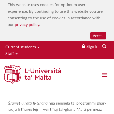
This website uses cookies for optimum user
experience. By continuing to use this website you are
consenting to the use of cookies in accordance with
our
privacy policy
.
Accept
Sign In
Current students
Staff
Ġrajjiet u Fatti fl-Għana
Home
|
Services
|
Campus 103.7
|
On demand
|
Maltese
Open 
Language, History & Culture
|
Ġrajjiet u Fatti fl-Għana
Ġrajjiet u Fatti fl-Għana
hija sensiela ta’ programmi għar-
radju li tħares lejn il-wirt ħaj tal-għana Malti permezz