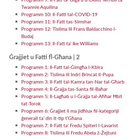
Twannie Aquilina
Programm 10: Il-Fatti tal-COVID-19
Programm 11: Il-Fatt tas-Simshar
Programm 12: Tislima lil Frans Baldacchino l-
Budaj
Programm 13: Il-Fatt ta' Ike Williams
Ġrajjiet u Fatti fl-Għana | 2
Programm 1: Il-Fatt tal-Ġimgħa l-Kbira
Programm 2: Tislima lil Indri Brincat il-Pupa
Programm 3: Il-Fatt tal-Kamra tan-Nar tal-Għarb
Programm 4: Il-Ġrajja tas-Santa fil-Baħar
Programm 5: Il-Lagħab u l-Ġrajja tal-Aħħar Ħbit
tat-Torok
Programm 6: Ġrajjiet li ma jidħlux fil-kategoriji
ġenerali ta’ din it-tip t’Għana
Programm 7: Il-Fatt ta' Fredu Spiteri l-Lavarist
Programm 8: Tislima lil Fredu Abela ż-Żejtuni