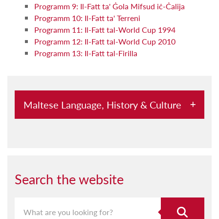
Programm 9: Il-Fatt ta' Ġola Mifsud iċ-Ċalija
Programm 10: Il-Fatt ta' Terreni
Programm 11: Il-Fatt tal-World Cup 1994
Programm 12: Il-Fatt tal-World Cup 2010
Programm 13: Il-Fatt tal-Firilla
Maltese Language, History & Culture
Abbord mal-Kursara u l-Pirati
Aħna Hawn
Aquilina u l-Malti
Search the website
Archeological Society Lectures
Archivium Melitensium