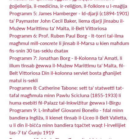
ġojjellerija, il-mediċina, ir-reliġjon, il-folklore u l-maġija
Programm 5: James Hamberger - Id-djarji (c1894-1901)
ta' Paymaster John Cecil Baker, liema djarji jinsabu il-
Mużew Marittimu ta' Malta, il-Belt Vittoriosa
Programm 6: Prof. Ruben Paul Borg - It-torri tal-ilma
magħmul mill-
concrete
li jinsab il-Marsa u kien maħdum
fis-snin 30 tas-seklu dsatax
Programm 7: Jonathan Borg - Il-Kolonna ta' Amati, li
illum tinsab ġewwa il-Mużew Marittimu ta' Malta, fil-
Belt Vittoriosa Din il-kolonna serviet bosta għanijiet
matul is-sekli
Programm 8: Catherine Tabone: sett ta' statwetti tat-
tafal magħmula minn Pawlu Scicluna (1855-1933) li
huma esebiti fil-Palazz tal-Inkwiżitur ġewwa l-Birgu
Programm 9: L-Imħallef Giovanni Bonello - fdal minn
bandiera Ingliża, li kienet tinsab il-Liceo il-Belt Valletta,
u li din il-biċċa minn bandiera tqaċtet waqt l-irvellijiet
tas-7 ta' Ġunju 1919