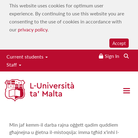
This website uses cookies for optimum user
experience. By continuing to use this website you are
consenting to the use of cookies in accordance with
our
privacy policy
.
Accept
Sign In
Current students
Staff
Storja-Oġġett
Home
|
Services
|
Campus 103.7
|
On demand
|
Maltese
Open 
Language, History & Culture
|
Storja-Oġġett
Min jaf kemm-il darba rajna oġġett qadim quddiem
għajnejna u ġietna il-mistoqsija: imma tgħid x'inhi l-