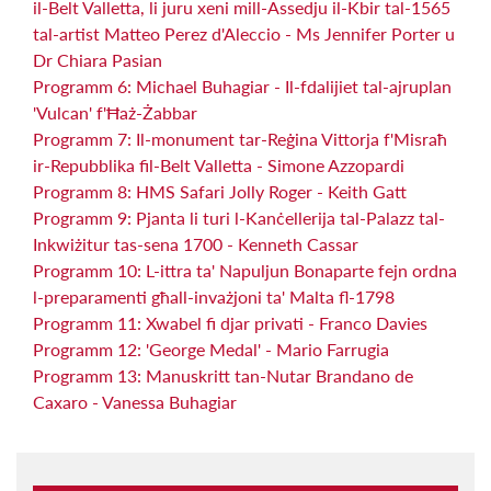
il-Belt Valletta, li juru xeni mill-Assedju il-Kbir tal-1565
tal-artist Matteo Perez d'Aleccio - Ms Jennifer Porter u
Dr Chiara Pasian
Programm 6: Michael Buhagiar - Il-fdalijiet tal-ajruplan
'Vulcan' f'Ħaż-Żabbar
Programm 7: Il-monument tar-Reġina Vittorja f'Misraħ
ir-Repubblika fil-Belt Valletta - Simone Azzopardi
Programm 8: HMS Safari Jolly Roger - Keith Gatt
Programm 9: Pjanta li turi l-Kanċellerija tal-Palazz tal-
Inkwiżitur tas-sena 1700 - Kenneth Cassar
Programm 10: L-ittra ta' Napuljun Bonaparte fejn ordna
l-preparamenti għall-invażjoni ta' Malta fl-1798
Programm 11: Xwabel fi djar privati - Franco Davies
Programm 12: 'George Medal' - Mario Farrugia
Programm 13: Manuskritt tan-Nutar Brandano de
Caxaro - Vanessa Buhagiar