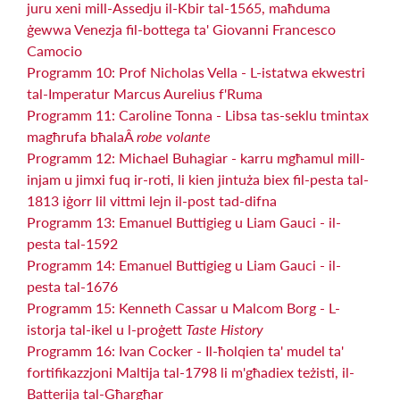
juru xeni mill-Assedju il-Kbir tal-1565, maħduma
ġewwa Venezja fil-bottega ta' Giovanni Francesco
Camocio
Programm 10: Prof Nicholas Vella - L-istatwa ekwestri
tal-Imperatur Marcus Aurelius f'Ruma
Programm 11: Caroline Tonna - Libsa tas-seklu tmintax
magħrufa bħalaÂ
robe volante
Programm 12: Michael Buhagiar - karru mgħamul mill-
injam u jimxi fuq ir-roti, li kien jintuża biex fil-pesta tal-
1813 iġorr lil vittmi lejn il-post tad-difna
Programm 13: Emanuel Buttigieg u Liam Gauci - il-
pesta tal-1592
Programm 14: Emanuel Buttigieg u Liam Gauci - il-
pesta tal-1676
Programm 15: Kenneth Cassar u Malcom Borg - L-
istorja tal-ikel u l-proġett
Taste History
Programm 16: Ivan Cocker - Il-ħolqien ta' mudel ta'
fortifikazzjoni Maltija tal-1798 li m'għadiex teżisti, il-
Batterija tal-Għargħar