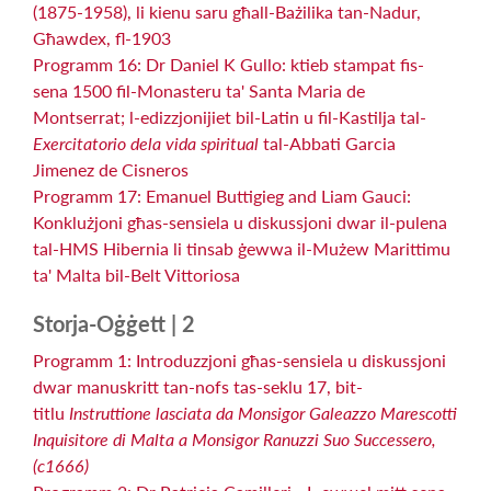
(1875-1958), li kienu saru għall-Bażilika tan-Nadur,
Għawdex, fl-1903
Programm 16: Dr Daniel K Gullo: ktieb stampat fis-
sena 1500 fil-Monasteru ta' Santa Maria de
Montserrat; l-edizzjonijiet bil-Latin u fil-Kastilja tal-
Exercitatorio dela vida spiritual
tal-Abbati Garcia
Jimenez de Cisneros
Programm 17: Emanuel Buttigieg and Liam Gauci:
Konklużjoni għas-sensiela u diskussjoni dwar il-pulena
tal-HMS Hibernia li tinsab ġewwa il-Mużew Marittimu
ta' Malta bil-Belt Vittoriosa
Storja-Oġġett | 2
Programm 1: Introduzzjoni għas-sensiela u diskussjoni
dwar manuskritt tan-nofs tas-seklu 17, bit-
titlu
Instruttione lasciata da Monsigor Galeazzo Marescotti
Inquisitore di Malta a Monsigor Ranuzzi Suo Successero,
(c1666)