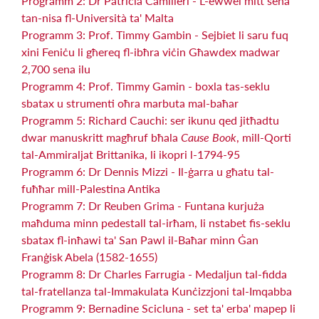
Programm 2: Dr Patricia Camilleri - L-ewwel mitt sena
tan-nisa fl-Università ta' Malta
Programm 3: Prof. Timmy Gambin - Sejbiet li saru fuq
xini Feniċu li għereq fl-ibħra viċin Għawdex madwar
2,700 sena ilu
Programm 4: Prof. Timmy Gamin - boxla tas-seklu
sbatax u strumenti oħra marbuta mal-baħar
Programm 5: Richard Cauchi: ser ikunu qed jitħadtu
dwar manuskritt magħruf bħala
Cause Book
, mill-Qorti
tal-Ammiraljat Brittanika, li ikopri l-1794-95
Programm 6: Dr Dennis Mizzi - Il-ġarra u għatu tal-
fuħħar mill-Palestina Antika
Programm 7: Dr Reuben Grima - Funtana kurjuża
maħduma minn pedestall tal-irħam, li nstabet fis-seklu
sbatax fl-inħawi ta' San Pawl il-Baħar minn Ġan
Franġisk Abela (1582-1655)
Programm 8: Dr Charles Farrugia - Medaljun tal-fidda
tal-fratellanza tal-Immakulata Kunċizzjoni tal-Imqabba
Programm 9: Bernadine Scicluna - set ta' erba' mapep li