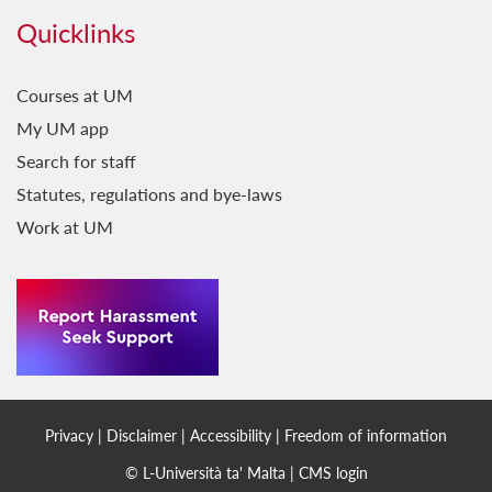
Il-Belt Valletta
Quicklinks
Il-Favorita tar-Re
Il-Ġara Milli Jkollha Ttik
Courses at UM
My UM app
Il-Ħabbara
Search for staff
Il-Jien u Lilhinn Minnu...
Statutes, regulations and bye-laws
Il-Kelma fil-Kant
Work at UM
Il-Ktieb l-Ieħor
Il-Malti fit-Traduzzjoni
Il-Malti Llum: Ideat ta' Żmienna
Il-Maltin Min Huma?
Il-Mediterran Tiegħi
Privacy
|
Disclaimer
|
Accessibility
|
Freedom of information
Il-Pluraliżmu fix-Xandir
© L-Università ta' Malta |
CMS login