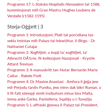
Programm 17: L-
Statuta Hospitalis Hierusalem
tal-1588,
kummissjonat mill-Gran Mastru Hughes Loubens de
Verdalle (r1582-1595)
Storja-Oġġett | 3
Programm 1: Introduzzjoni; Platt tal-porċellana tas-
seklu tmintax mill-Palazz tal-Inkwiżitur, il-Birgu - Dr
Nathaniel Cutajar
Programm 2: Xogħlijiet, u kopji ta' xogħlijiet, ta'
Albrecht DÃ¼rer, fil-kollezzjoni Nazzjonali - Krystle
Attard Trevisan
Programm 3: Il-manuskritt tan-Nutar Bernardo Maria
Callus - Rakele Fiott
Programm 4: Dr Maxine Anastasi - Amfora li ġejja jew
mil-Perjodu tardiv Puniku, jew minn dak bikri Ruman, u
li fil-fatt eżempji simili insibuhom mhux biss Malta,
imma anke Ġerba, Pantelleria, Sqallija u t-Tuneżija
Programm 5: L-affreski ġewwa il-Palazz tal-President,