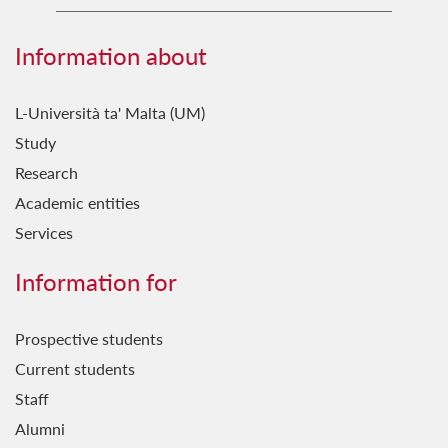
Hekk Nafu
Ħsieb il-Patrimonju Kulturali
Information about
Ġebla b'Ġebla
L-Università ta' Malta (UM)
Għal Fejn Illejla?
Study
Għal Ġieħ l-Imperu
Research
Għawdxin
Academic entities
Services
Ghażliet
Għerf Missirijietna
Information for
Ġrajjet Baħartna
Prospective students
Ħamsin u Waħda
Current students
Ħsejjes u Stejjer
Staff
Il-Baħar fil-Letteratura
Alumni