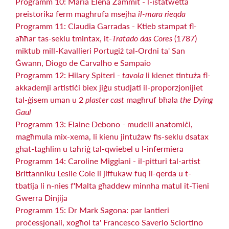
Programm 10: Maria Elena Zammit - l-istatwetta
preistorika ferm magħrufa msejħa
il-mara rieqda
Programm 11: Claudia Garradas - Ktieb stampat fl-
aħħar tas-seklu tmintax, it-
Tratado das Cores
(1787)
miktub mill-Kavallieri Portugiż tal-Ordni ta' San
Ġwann, Diogo de Carvalho e Sampaio
Programm 12: Hilary Spiteri -
tavola
li kienet tintuża fl-
akkademji artistiċi biex jiġu studjati il-proporzjonijiet
tal-ġisem uman u 2
plaster cast
magħruf bħala
the Dying
Gaul
Programm 13: Elaine Debono - mudelli anatomiċi,
magħmula mix-xema, li kienu jintużaw fis-seklu dsatax
għat-tagħlim u taħriġ tal-qwiebel u l-infermiera
Programm 14: Caroline Miggiani - il-pitturi tal-artist
Brittanniku Leslie Cole li jiffukaw fuq il-qerda u t-
tbatija li n-nies f'Malta għaddew minnha matul it-Tieni
Gwerra Dinjija
Programm 15: Dr Mark Sagona: par lantieri
proċessjonali, xogħol ta' Francesco Saverio Sciortino