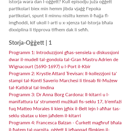
istorja wara dan l-oġġett? Kull episodju juża oġġett
partikolari biex min hemm jibda vjaġġ f'epoka
partikolari, spunt li minnu nisiltu kemm il-ħajja fl-
imgħoddi, kif ukoll l-arti u x-xjenza tal-Istorja bħala
dixxiplina li tipprova tifhem dak li seħħ.
Storja-Oġġett | 1
Programm 1: Introduzzjoni għas-sensiela u diskussjoni
dwar il-mudell tal-gondola tal-Gran Mastru Adrien de
Wignacourt (1690-1697) u l-Port il-Kbir
Programm 2: Krystle Attard Trevisan: Il-kollezzjoni ta'
stampi tal-Konti Saverio Marchesi li tinsab fil-Mużew
tal-Katidral tal-Imdina
Programm 3: Dr Anna Borg Cardona: Il-kitarri u l-
manifattura ta' strumenti mużikali fis-seklu 17, b'emfażi
fuq Matteo Morales li kien jgħix il-Belt lejn l-aħħar tas-
seklu sbatax u kien jaħdem il-kitarri
Programm 4: Francesca Balzan - Ċurkett magħruf bħala
il-ħatem tal-qarnita, oġġett li jgħaqqad flimkien il-