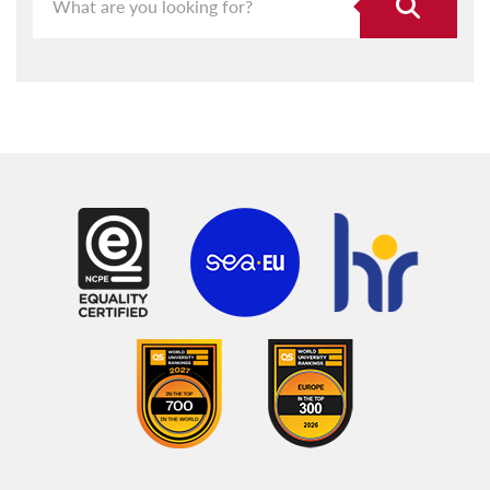
Beach Books and Beyond
Beethoven: his life and times
Bil-Qala u l-Moqdief
Blues u Kotba Strambi
Cafetin de Buenos Aires
Cantiam
Capriccio
Caro Caravaggio
Ċrieki
Emmen Jekk Trid
En Vacances
Exporting Malta
Ewropa Ġdida, Qaddisa u Imperjali