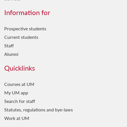
Intermezz Sajfi
Information for
International Insights
Prospective students
In-Nisġa tal-Ħsieb
Current students
Klassiċi Klassiċi
Staff
Kompożituri Anqas Magħrufa
Alumni
Bejn Ktieb u Furketta
Quicklinks
Fejn Sifirt
Kulturi
Courses at UM
My UM app
L-Aħħar Titjira tal-Ajkla
Search for staff
L-Ewropa u l-Imperu
Statutes, regulations and bye-laws
L-Ewwel Mediterran
Work at UM
L-Isport Matul iż-Żminijiet