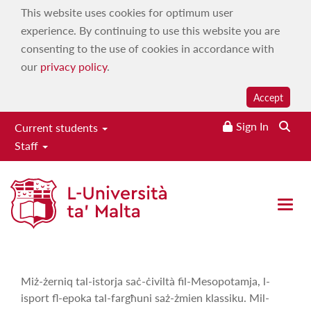
This website uses cookies for optimum user
experience. By continuing to use this website you are
consenting to the use of cookies in accordance with
our
privacy policy
.
Accept
Sign In
Current students
Staff
L-Isport Matul iż-Żminijiet
Home
|
Services
|
Campus 103.7
|
On demand
|
World
Open 
History & Culture
|
L-Isport Matul iż-Żminijiet
Miż-żerniq tal-istorja saċ-ċiviltà fil-Mesopotamja, l-
isport fl-epoka tal-fargħuni saż-żmien klassiku. Mil-