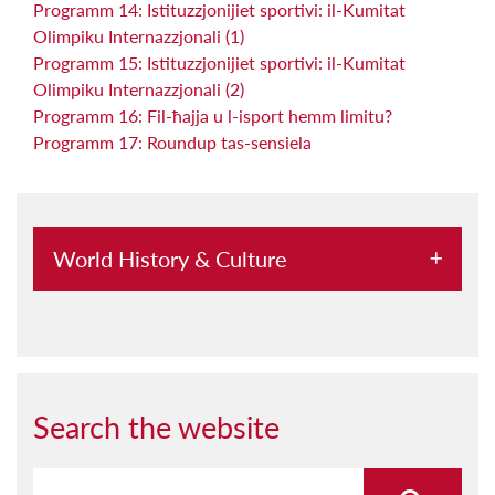
Programm 14: Istituzzjonijiet sportivi: il-Kumitat
Olimpiku Internazzjonali (1)
Programm 15: Istituzzjonijiet sportivi: il-Kumitat
Olimpiku Internazzjonali (2)
Programm 16: Fil-ħajja u l-isport hemm limitu?
Programm 17: Roundup tas-sensiela
World History & Culture
One-Off Programs and Lectures
Aroma
Atlas: Il-Vjaġġ li Jmiss
Search the website
A Taste Of...