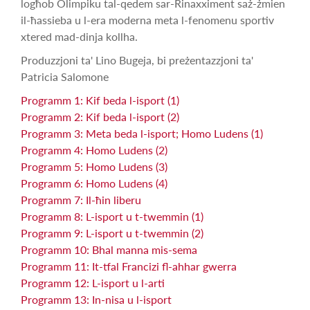
logħob Olimpiku tal-qedem sar-Rinaxximent saż-żmien
il-ħassieba u l-era moderna meta l-fenomenu sportiv
xtered mad-dinja kollha.
Produzzjoni ta' Lino Bugeja, bi preżentazzjoni ta'
Patricia Salomone
Programm 1: Kif beda l-isport (1)
Programm 2: Kif beda l-isport (2)
Programm 3: Meta beda l-isport; Homo Ludens (1)
Programm 4: Homo Ludens (2)
Programm 5: Homo Ludens (3)
Programm 6: Homo Ludens (4)
Programm 7: Il-ħin liberu
Programm 8: L-isport u t-twemmin (1)
Programm 9: L-isport u t-twemmin (2)
Programm 10: Bhal manna mis-sema
Programm 11: It-tfal Francizi fl-ahhar gwerra
Programm 12: L-isport u l-arti
Programm 13: In-nisa u l-isport